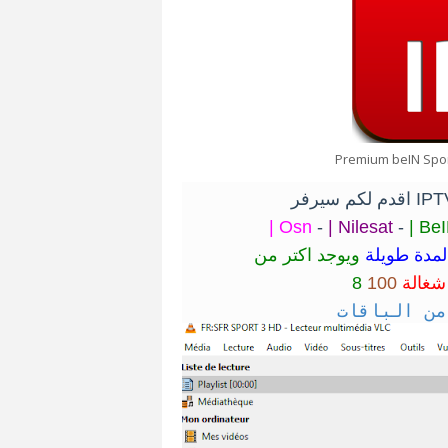
Premium beIN Spor
| Osn
-
| Nilesat
-
| Be
لمدة طويلة
ويوجد اكتر من
شغالة