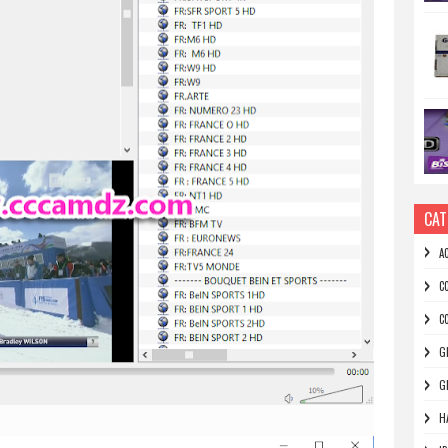
CAT
A
C
C
G
G
H