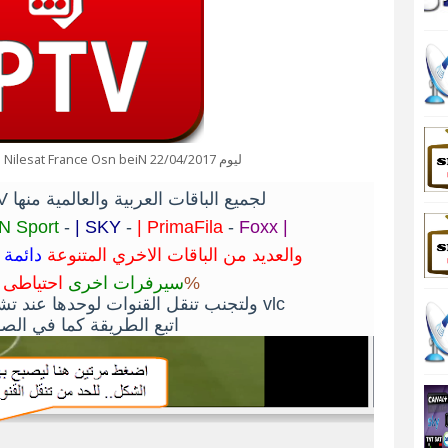
ملف IPTV مخصص لباقات Nilesat France Osn beiN ليوم 22/04/2017
اقدم لكم سيرفر IPTV لجميع الباقات العربية والعالمية منها
IN Sport
-
| SKY
-
| PrimaFila
-
Foxx |
والعديد من الباقات الاخري المتنوعة
دائمة 
احتياطى 
8 سيرفرات اخرى
100%
ولتجنب تنقل القنوات لوحدها عند تشغيل الملف على البرنامج vlc
اتبع الطريقة كما في الصور