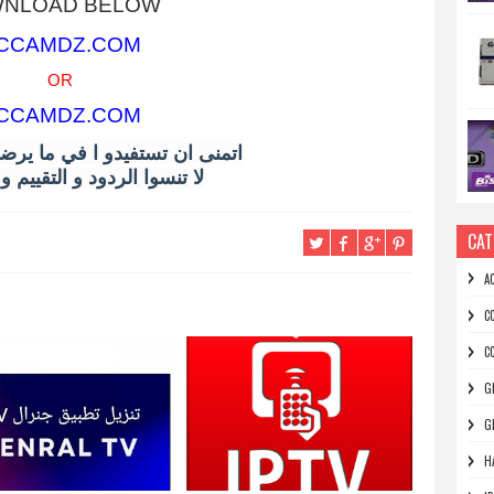
NLOAD BELOW
CCAMDZ.COM
OR
CCAMDZ.COM
اتمنى ان تستفيدو ا في ما يرض
لا تنسوا الردود و التقييم 
CAT
A
C
C
G
G
H