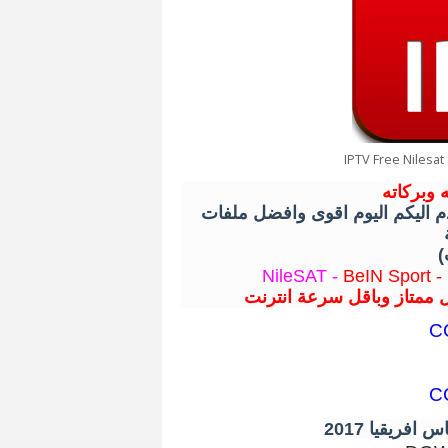
IPTV Free Nilesa
 وبركاته
اقدم اليكم اليوم اقوى وافضل ملفات IPTV  باقوي مشاهدة للعديد من الباقات
NileSAT -
BeIN Sport -
 ممتاز وباقل سرعة انترنت
C
C
فريقيا 2017