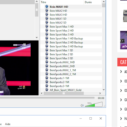
CAT
A
C
C
G
G
H