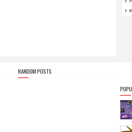
I
M
RANDOM POSTS
POPU