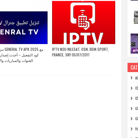
2025 مع
IPTV M3U NILESAT, OSN, BEIN SPORT,
كود التفعيل – أحدث إصدار
FRANCE, SKY 05/07/2017
القنوات والمباريات وال
CAT
A
C
C
G
G
H