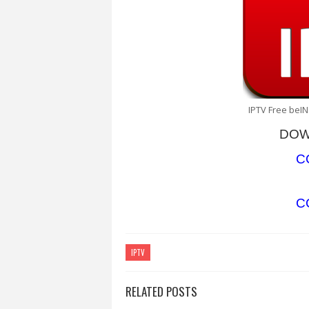
IPTV Free beIN
DOW
C
C
IPTV
RELATED POSTS